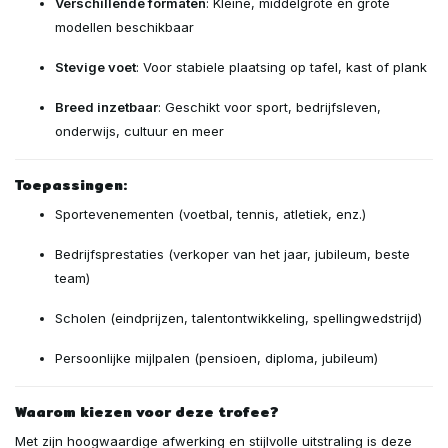
Verschillende formaten
: Kleine, middelgrote en grote
modellen beschikbaar
Stevige voet
: Voor stabiele plaatsing op tafel, kast of plank
Breed inzetbaar
: Geschikt voor sport, bedrijfsleven,
onderwijs, cultuur en meer
Toepassingen:
Sportevenementen (voetbal, tennis, atletiek, enz.)
Bedrijfsprestaties (verkoper van het jaar, jubileum, beste
team)
Scholen (eindprijzen, talentontwikkeling, spellingwedstrijd)
Persoonlijke mijlpalen (pensioen, diploma, jubileum)
Waarom kiezen voor deze trofee?
Met zijn hoogwaardige afwerking en stijlvolle uitstraling is deze