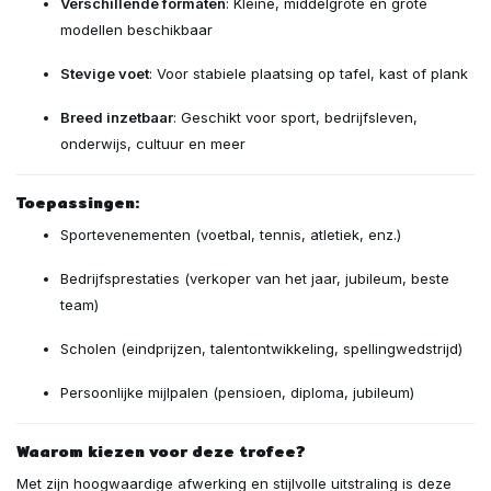
Verschillende formaten
: Kleine, middelgrote en grote
modellen beschikbaar
Stevige voet
: Voor stabiele plaatsing op tafel, kast of plank
Breed inzetbaar
: Geschikt voor sport, bedrijfsleven,
onderwijs, cultuur en meer
Toepassingen:
Sportevenementen (voetbal, tennis, atletiek, enz.)
Bedrijfsprestaties (verkoper van het jaar, jubileum, beste
team)
Scholen (eindprijzen, talentontwikkeling, spellingwedstrijd)
Persoonlijke mijlpalen (pensioen, diploma, jubileum)
Waarom kiezen voor deze trofee?
Met zijn hoogwaardige afwerking en stijlvolle uitstraling is deze