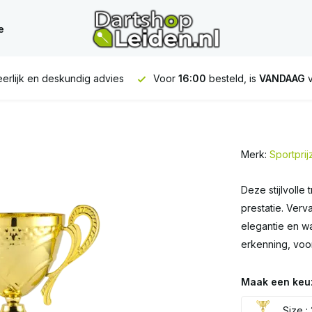
e
erlijk en deskundig advies
Voor
16:00
besteld, is
VANDAAG
v
Merk:
Sportpri
Deze stijlvolle
prestatie. Verv
elegantie en wa
erkenning, voor
Maak een keu
Size :