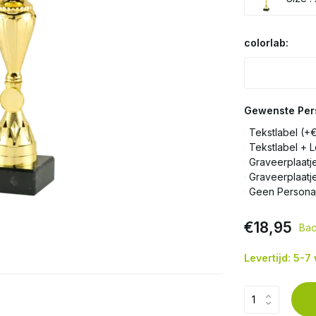
colorlab:
Gewenste Pers
Tekstlabel (+
Tekstlabel + 
Graveerplaatj
Graveerplaatj
Geen Personal
€18,95
Bac
Levertijd: 5-