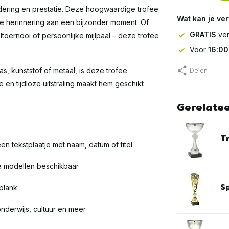
dering en prestatie. Deze hoogwaardige trofee
Wat kan je ve
re herinnering aan een bijzonder moment. Of
GRATIS
ver
ltoernooi of persoonlijke mijlpaal – deze trofee
Voor
16:00
as, kunststof of metaal, is deze trofee
Delen
en tijdloze uitstraling maakt hem geschikt
Gerelate
T
en tekstplaatje met naam, datum of titel
te modellen beschikbaar
S
 plank
onderwijs, cultuur en meer