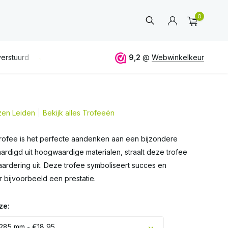
0
erstuurd
GRATIS
verzending vanaf 50€
9,2
@
Webwinkelkeur
ALTIJD
eerlijk 
jzen Leiden
Bekijk alles Trofeeën
Account
aanmaken
 trofee is het perfecte aandenken aan een bijzondere
aardigd uit hoogwaardige materialen, straalt deze trofee
ardering uit. Deze trofee symboliseert succes en
 bijvoorbeeld een prestatie.
ze:
 285 mm - €18,95