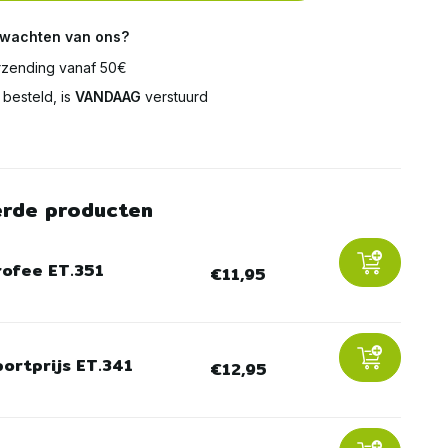
rwachten van ons?
zending vanaf 50€
besteld, is
VANDAAG
verstuurd
erde producten
rofee ET.351
€11,95
portprijs ET.341
€12,95