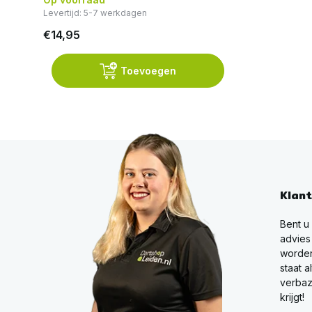
Levertijd: 5-7 werkdagen
€14,95
Toevoegen
Klan
Bent u
advies
worden
staat a
verbaz
krijgt!