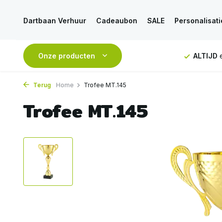
Dartbaan Verhuur
Cadeaubon
SALE
Personalisati
NDAAG
verstuurd
Onze producten
GRATIS
verzending vanaf 50€
ALTIJD
e
Terug
Home
Trofee MT.145
Trofee MT.145