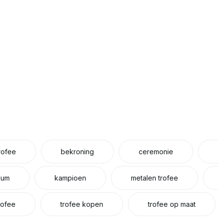
trofee
bekroning
ceremonie
eum
kampioen
metalen trofee
rofee
trofee kopen
trofee op maat