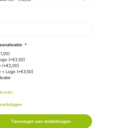
onalisatie:
*
€1,00)
Logo (+€2,50)
e (+€2,00)
e + Logo (+€3,50)
isatie
korder
7 werkdagen
Toevoegen aan winkelwagen