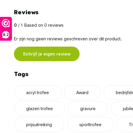
Reviews
0
/
Based on 0 reviews
5
9,2
Er zijn nog geen reviews geschreven over dit product..
Schrijf je eigen review
Tags
acryl trofee
Award
bedrijfs
glazen trofee
gravure
jubil
prijsuitreiking
sporttrofee
T