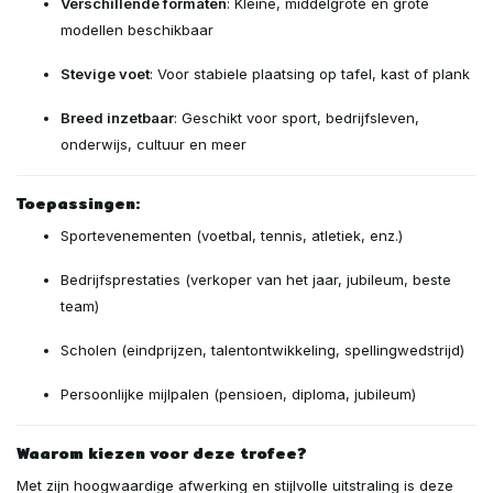
Verschillende formaten
: Kleine, middelgrote en grote
modellen beschikbaar
Stevige voet
: Voor stabiele plaatsing op tafel, kast of plank
Breed inzetbaar
: Geschikt voor sport, bedrijfsleven,
onderwijs, cultuur en meer
Toepassingen:
Sportevenementen (voetbal, tennis, atletiek, enz.)
Bedrijfsprestaties (verkoper van het jaar, jubileum, beste
team)
Scholen (eindprijzen, talentontwikkeling, spellingwedstrijd)
Persoonlijke mijlpalen (pensioen, diploma, jubileum)
Waarom kiezen voor deze trofee?
Met zijn hoogwaardige afwerking en stijlvolle uitstraling is deze