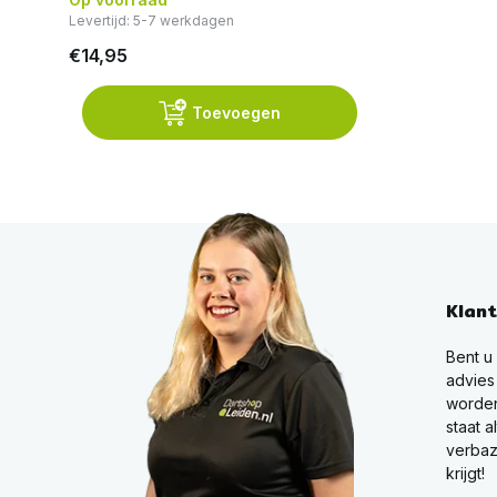
Levertijd: 5-7 werkdagen
€14,95
Toevoegen
Klan
Bent u
advies
worden
staat a
verbaz
krijgt!