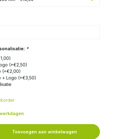
onalisatie:
*
€1,00)
Logo (+€2,50)
e (+€2,00)
e + Logo (+€3,50)
isatie
korder
7 werkdagen
Toevoegen aan winkelwagen