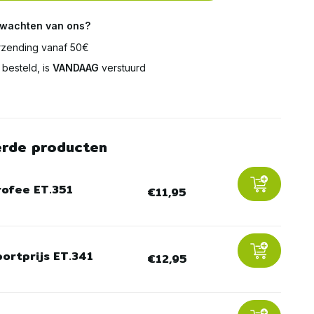
rwachten van ons?
zending vanaf 50€
besteld, is
VANDAAG
verstuurd
erde producten
rofee ET.351
€11,95
portprijs ET.341
€12,95