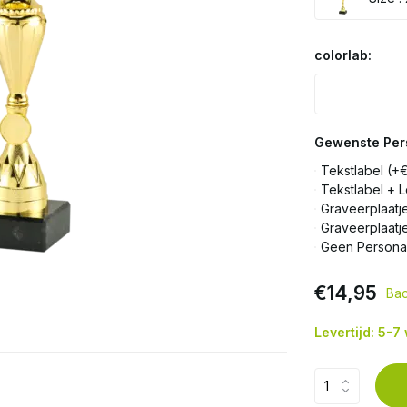
colorlab:
Gewenste Pers
Tekstlabel (+
Tekstlabel + 
Graveerplaatj
Graveerplaatj
Geen Personal
€14,95
Bac
Levertijd: 5-