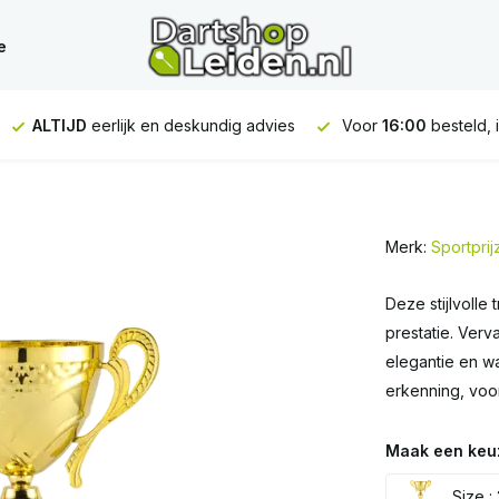
e
vies
Voor
16:00
besteld, is
VANDAAG
verstuurd
GRATIS
v
Merk:
Sportpri
Deze stijlvolle
prestatie. Verv
elegantie en wa
erkenning, voor
Maak een keu
Size :