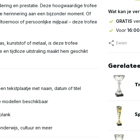
dering en prestatie. Deze hoogwaardige trofee
Wat kan je ve
re herinnering aan een bijzonder moment. Of
GRATIS
ver
ltoernooi of persoonlijke mijlpaal – deze trofee
Voor
16:00
as, kunststof of metaal, is deze trofee
Delen
en tijdloze uitstraling maakt hem geschikt
Gerelate
T
en tekstplaatje met naam, datum of titel
te modellen beschikbaar
S
 plank
onderwijs, cultuur en meer