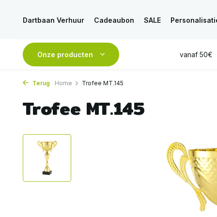
Dartbaan Verhuur
Cadeaubon
SALE
Personalisati
RATIS
verzending vanaf 50€
Onze producten
ALTIJD
eerlijk en deskundig ad
Terug
Home
Trofee MT.145
Trofee MT.145