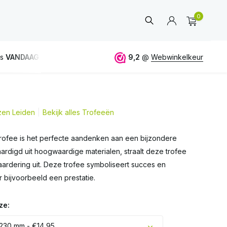
0
erzending vanaf 50€
9,2
@
Webwinkelkeur
jzen Leiden
Bekijk alles Trofeeën
Account
aanmaken
 trofee is het perfecte aandenken aan een bijzondere
aardigd uit hoogwaardige materialen, straalt deze trofee
ardering uit. Deze trofee symboliseert succes en
 bijvoorbeeld een prestatie.
ze:
 230 mm - €14,95