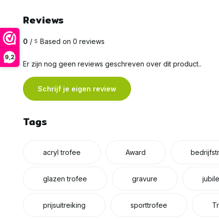
Reviews
0
/
Based on 0 reviews
5
9,2
Er zijn nog geen reviews geschreven over dit product..
Schrijf je eigen review
Tags
acryl trofee
Award
bedrijfs
glazen trofee
gravure
jubil
prijsuitreiking
sporttrofee
T