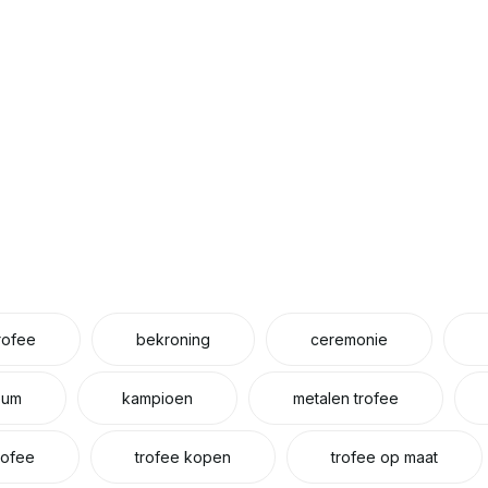
trofee
bekroning
ceremonie
eum
kampioen
metalen trofee
rofee
trofee kopen
trofee op maat