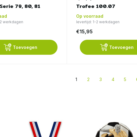
Serie 79, 80, 81
Trofee 100.07
aad
Op voorraad
1-2 werkdagen
levertijd: 1-2 werkdagen
€15,95
Toevoegen
Toevoegen
1
2
3
4
5