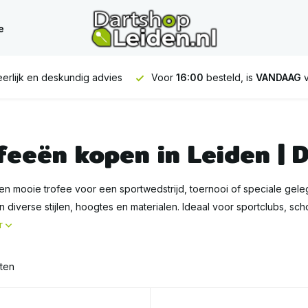
e
:00
besteld, is
VANDAAG
verstuurd
GRATIS
verzending vanaf
feeën kopen in Leiden | 
en mooie trofee voor een sportwedstrijd, toernooi of speciale geleg
n diverse stijlen, hoogtes en materialen. Ideaal voor sportclubs, scho
r
ten