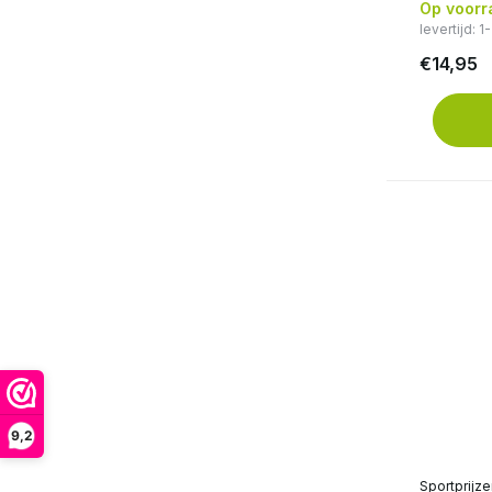
Op voorr
levertijd: 
€14,95
9,2
Sportprijz