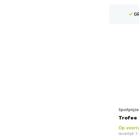
GR
Sportprijz
Trofee
Op voorr
levertijd: 