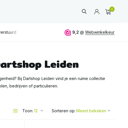
0
 50€
ALTIJD
eerlijk en deskundig advies
9,2
@
Webwinkelkeur
Dartshop Leiden
Account
aanmaken
enheid? Bij Dartshop Leiden vind je een ruime collectie
len, bedrijven of particulieren.
Toon:
Sorteren op: