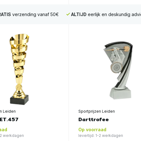
ATIS
verzending vanaf 50€
ALTIJD
eerlijk en deskundig advi
en Leiden
Sportprijzen Leiden
 ET.457
Darttrofee
aad
Op voorraad
1-2 werkdagen
levertijd: 1-2 werkdagen