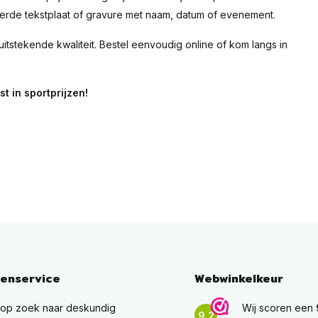
eerde tekstplaat of gravure met naam, datum of evenement.
uitstekende kwaliteit. Bestel eenvoudig online of kom langs in
t in sportprijzen!
tenservice
Webwinkelkeur
 op zoek naar deskundig
Wij scoren een
9,2