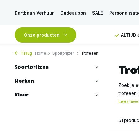
Dartbaan Verhuur
Cadeaubon
SALE
Personalisati
g vanaf 50€
Onze producten
ALTIJD
eerlijk en deskundig advies
Voor
16
Terug
Home
Sportprijzen
Trofeeën
Tro
Sportprijzen
Merken
Zoek je e
trofeeën i
Kleur
Lees mee
61 produc