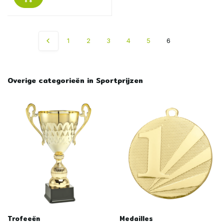
1
2
3
4
5
6
Overige categorieën in Sportprijzen
Trofeeën
Medailles