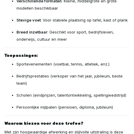
Verschillende formaten
: Kleine, middelgrote en grote
modellen beschikbaar
Stevige voet
: Voor stabiele plaatsing op tafel, kast of plank
Breed inzetbaar
: Geschikt voor sport, bedrijfsleven,
onderwijs, cultuur en meer
Toepassingen:
Sportevenementen (voetbal, tennis, atletiek, enz.)
Bedrijfsprestaties (verkoper van het jaar, jubileum, beste
team)
Scholen (eindprijzen, talentontwikkeling, spellingwedstrijd)
Persoonlijke mijlpalen (pensioen, diploma, jubileum)
Waarom kiezen voor deze trofee?
Met zijn hoogwaardige afwerking en stijlvolle uitstraling is deze