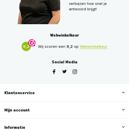
verbazen hoe snel je
antwoord krijgt!
Webwinkelkeur
9,2
Wij scoren een
9,2
op
Webwinkelkeur
Social Media
Klantenservice
Mijn account
Informatie