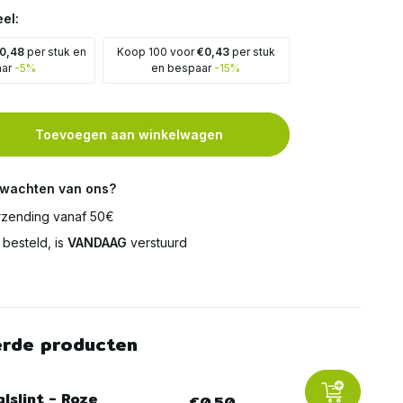
el:
0,48
per stuk en
Koop 100 voor
€0,43
per stuk
aar
-5%
en bespaar
-15%
Toevoegen aan winkelwagen
rwachten van ons?
zending vanaf 50€
besteld, is
VANDAAG
verstuurd
erde producten
lslint - Roze
€0,50