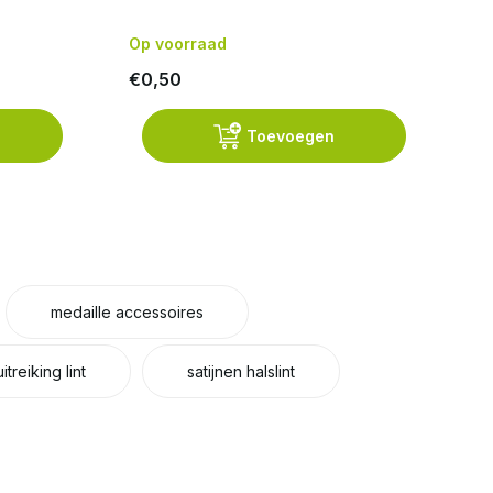
Op voorraad
Op
€0,50
€
Toevoegen
medaille accessoires
uitreiking lint
satijnen halslint