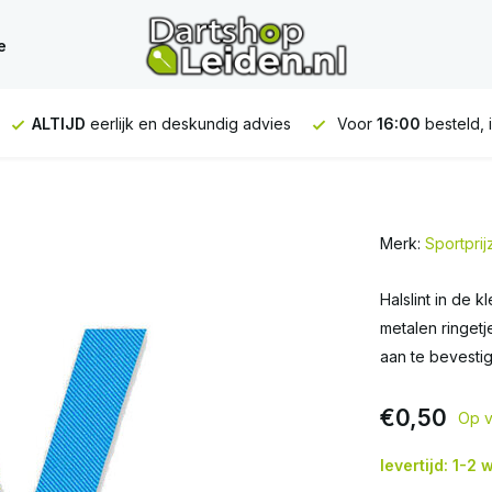
e
LTIJD
eerlijk en deskundig advies
Voor
16:00
besteld, is
VA
Merk:
Sportpri
Halslint in de 
metalen ringet
aan te bevesti
€0,50
Op v
levertijd: 1-2