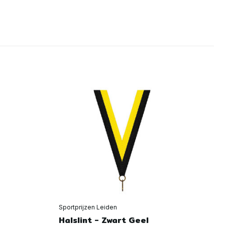
Sportprijzen Leiden
Spo
Halslint - Zwart Geel
Ha