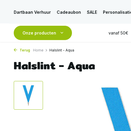
Dartbaan Verhuur
Cadeaubon
SALE
Personalisati
, is
VANDAAG
Onze producten
verstuurd
GRATIS
verzending vanaf 50€
A
Terug
Home
Halslint - Aqua
Halslint - Aqua