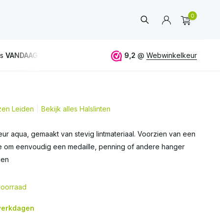
0
NDAAG
verstuurd
GRATIS
verzending vanaf 50€
9,2
@
Webwinkelkeur
jzen Leiden
Bekijk alles Halslinten
Account
aanmaken
kleur aqua, gemaakt van stevig lintmateriaal. Voorzien van een
je om eenvoudig een medaille, penning of andere hanger
gen
oorraad
 werkdagen