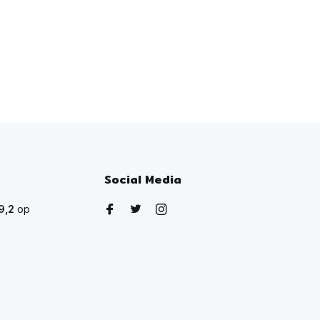
Social Media
9,2
op