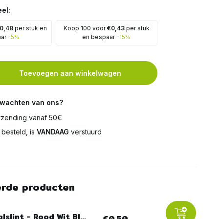
el:
0,48
per stuk en
Koop 100 voor
€0,43
per stuk
aar
-5%
en bespaar
-15%
Toevoegen aan winkelwagen
rwachten van ons?
zending vanaf 50€
besteld, is
VANDAAG
verstuurd
erde producten
lslint - Rood Wit Bl...
€0,50