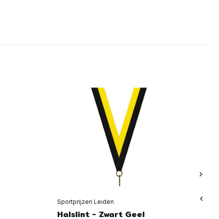
Sportprijzen Leiden
Spo
Halslint - Zwart Geel
Ha