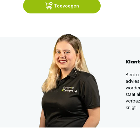
Toevoegen
Klan
Bent u
advies
worden
staat a
verbaz
krijgt!