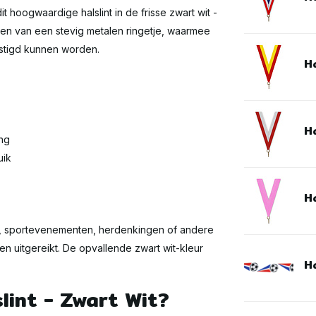
it hoogwaardige halslint in de frisse zwart wit -
rzien van een stevig metalen ringetje, waarmee
stigd kunnen worden.
Ha
Ha
ng
uik
Ha
nies, sportevenementen, herdenkingen of andere
 uitgereikt. De opvallende zwart wit-kleur
Ha
lint - Zwart Wit?