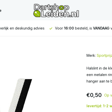
e
erlijk en deskundig advies
Voor
16:00
besteld, is
VANDAAG
v
Merk:
Sportpri
Halslint in de k
een metalen ri
hanger aan te 
€0,50
Op v
levertijd: 1-2