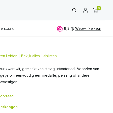
0
erstuurd
GRATIS
verzending vanaf 50€
9,2
@
Webwinkelkeur
ALTIJD
eerlijk 
jzen Leiden
Bekijk alles Halslinten
Account
aanmaken
leur zwart wit, gemaakt van stevig lintmateriaal. Voorzien van
ngetje om eenvoudig een medaille, penning of andere
bevestigen
oorraad
 werkdagen