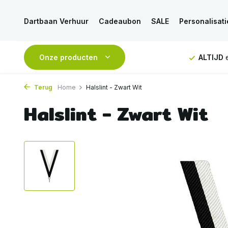
Dartbaan Verhuur
Cadeaubon
SALE
Personalisati
NDAAG
verstuurd
Onze producten
GRATIS
verzending vanaf 50€
ALTIJD
e
Terug
Home
Halslint - Zwart Wit
Halslint - Zwart Wit