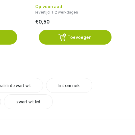
Op voorraad
Op
levertijd: 1-2 werkdagen
lev
€0,50
€
Toevoegen
halslint zwart wit
lint om nek
zwart wit lint