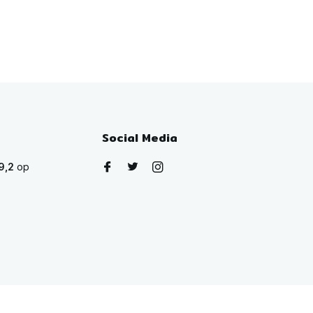
Social Media
9,2
op