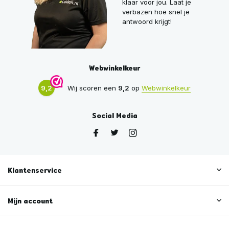
klaar voor jou. Laat je
verbazen hoe snel je
antwoord krijgt!
Webwinkelkeur
9,2
Wij scoren een
9,2
op
Webwinkelkeur
Social Media
Klantenservice
Mijn account