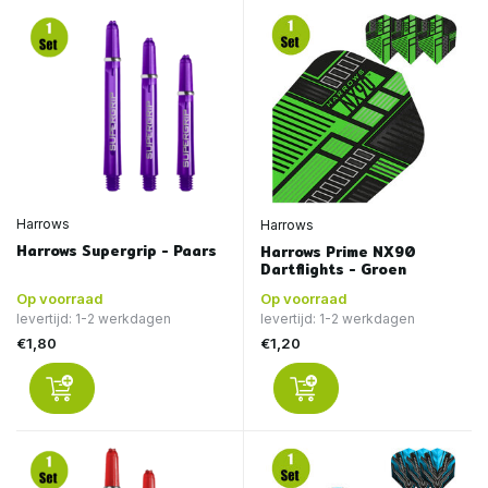
Harrows
Harrows
Harrows Supergrip - Paars
Harrows Prime NX90
Dartflights - Groen
Op voorraad
Op voorraad
levertijd: 1-2 werkdagen
levertijd: 1-2 werkdagen
€1,80
€1,20