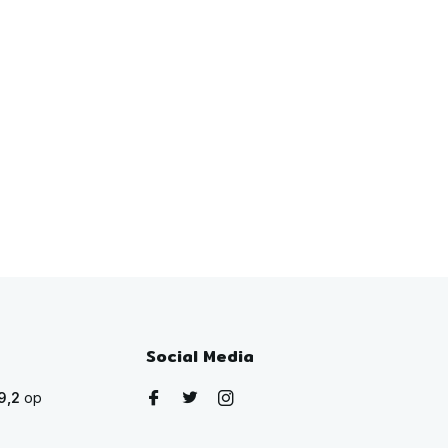
Social Media
9,2
op