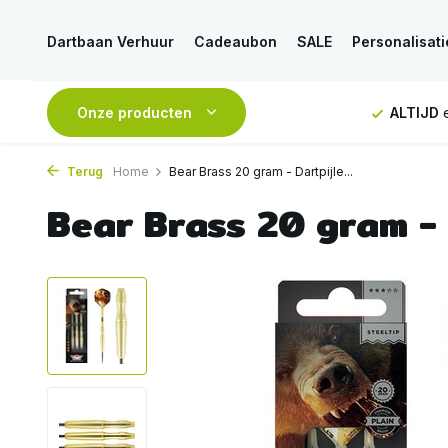
Dartbaan Verhuur
Cadeaubon
SALE
Personalisati
NDAAG
verstuurd
Onze producten
GRATIS
verzending vanaf 50€
ALTIJD
e
Terug
Home
Bear Brass 20 gram - Dartpijle...
Bear Brass 20 gram - 