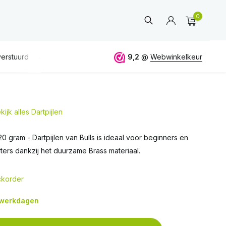
0
erstuurd
GRATIS
verzending vanaf 50€
9,2
@
Webwinkelkeur
ALTIJD
eerlijk 
kijk alles Dartpijlen
Account
aanmaken
0 gram - Dartpijlen van Bulls is ideaal voor beginners en
ters dankzij het duurzame Brass materiaal.
korder
7 werkdagen