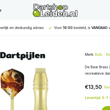
e
erlijk en deskundig advies
Voor
16:00
besteld, is
VANDAAG
v
Dartpijlen
Merk:
Bulls
Be
De Bear Brass 2
recreatieve dar
€13,50
Bac
Levertijd: 5-