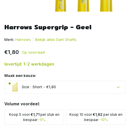
Harrows Supergrip - Geel
Merk:
Harrows
Bekijk alles Dart Shafts
€1,80
Op voorraad
levertijd: 1-2 werkdagen
Maak een keuze:
Size : Short - €1,80
Volume voordeel:
Koop 5 voor
€1,71
per stuk en
Koop 10 voor
€1,62
per stuk en
Uitverkocht
bespaar
-5%
bespaar
-10%
Uitverkocht