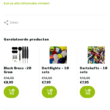
kun je alle informatie vinden!
Delen
Gerelateerde producten
Black Brass -20
Dartflights - 10
Dartshafts - 10
Gram
sets
sets
€14,95
€13,90
€13,95
€8,95
€7,95
€7,95