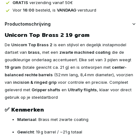
GRATIS
verzending vanaf 50€
Voor
16:00
besteld, is
VANDAAG
verstuurd
Productomschrijving
Unicorn Top Brass 2 19 gram
De
Unicorn Top Brass 2
is een stijlvol en degelijk instapmodel
dartset van
brass
, met een
zwarte machined coating
die de
goudkleurige onderlaag accentueert. Elke set van 3 pijlen weegt
19 gram
(totale gewicht ca. 21 g) en is ontworpen met
center-
balanced rechte barrels
(52 mm lang, 8,4 mm diameter), voorzien
van
incision & ringed grip
voor controle en precisie. Compleet
geleverd met
Gripper shafts
en
Ultrafly flights
, klaar voor direct
gebruik op je steeldartbord
✅ Kenmerken
Materiaal
: Brass met zwarte coating
Gewicht
: 19 g barrel / ~21 g totaal