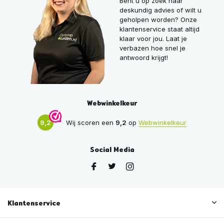
Bent u op zoek naar
deskundig advies of wilt u
geholpen worden? Onze
klantenservice staat altijd
klaar voor jou. Laat je
verbazen hoe snel je
antwoord krijgt!
Webwinkelkeur
9,2
Wij scoren een
9,2
op
Webwinkelkeur
Social Media
Klantenservice