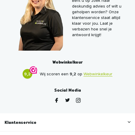
Bent u op zoek naar
deskundig advies of wilt u
geholpen worden? Onze
klantenservice staat altijd
klaar voor jou. Laat je
verbazen hoe snel je
antwoord krijgt!
Webwinkelkeur
9,2
Wij scoren een
9,2
op
Webwinkelkeur
Social Media
Klantenservice