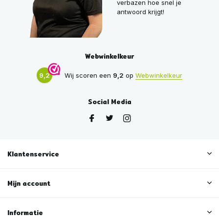
verbazen hoe snel je
antwoord krijgt!
Webwinkelkeur
9,2
Wij scoren een
9,2
op
Webwinkelkeur
Social Media
Klantenservice
Mijn account
Informatie