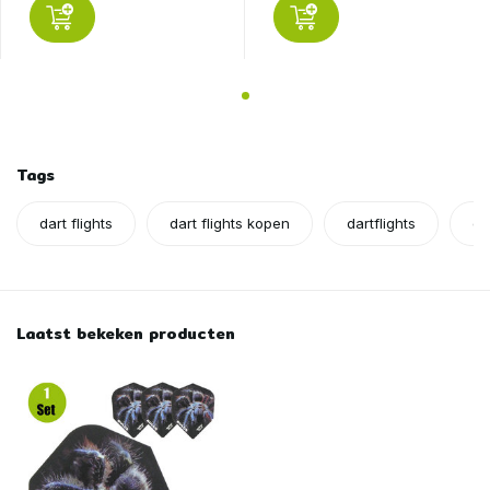
Tags
dart flights
dart flights kopen
dartflights
da
Laatst bekeken producten