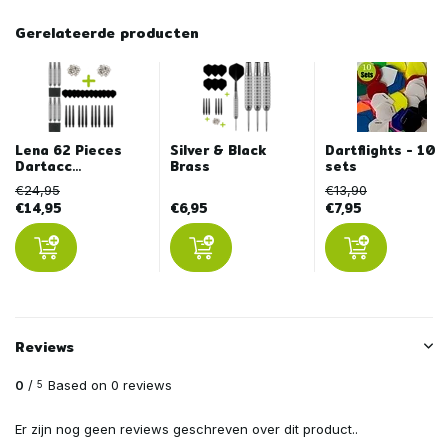
Gerelateerde producten
Lena 62 Pieces
Silver & Black
Dartflights - 10
Dartacc...
Brass
sets
€24,95
€13,90
€14,95
€6,95
€7,95
Reviews
0
/
Based on 0 reviews
5
Er zijn nog geen reviews geschreven over dit product..