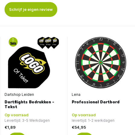
Schrijf je eigen review
Dartshop Leiden
Lena
Dartflights Bedrukken -
Professional Dartbord
Tekst
Op voorraad
Op voorraad
Levertijd: 3-5 Werkdagen
levertijd: 1-2 werkdagen
€1,89
€54,95