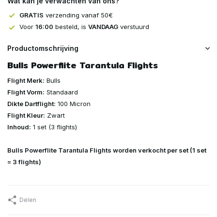
Wat kan je verwachten van ons?
GRATIS
verzending vanaf 50€
Voor
16:00
besteld, is
VANDAAG
verstuurd
Productomschrijving
Bulls Powerflite Tarantula Flights
Flight Merk:
Bulls
Flight Vorm:
Standaard
Dikte Dartflight:
100 Micron
Flight Kleur:
Zwart
Inhoud:
1 set (3 flights)
Bulls Powerflite Tarantula Flights worden verkocht per set (1 set
= 3 flights)
Delen