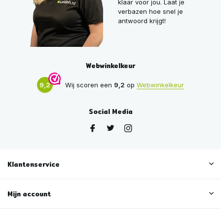
klaar voor jou. Laat je
verbazen hoe snel je
antwoord krijgt!
Webwinkelkeur
9,2
Wij scoren een
9,2
op
Webwinkelkeur
Social Media
Klantenservice
Mijn account