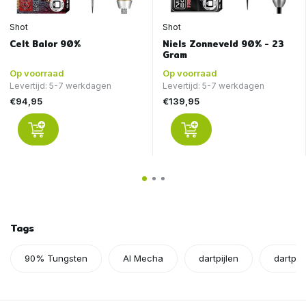
Shot
Shot
Celt Balor 90%
Niels Zonneveld 90% - 23
Gram
Op voorraad
Op voorraad
Levertijd: 5-7 werkdagen
Levertijd: 5-7 werkdagen
€94,95
€139,95
Tags
90% Tungsten
AI Mecha
dartpijlen
dartpij