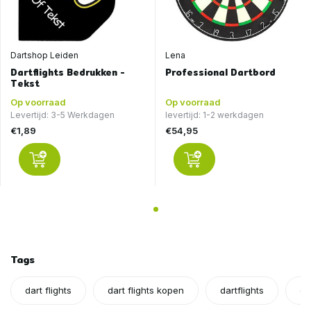
Dartshop Leiden
Lena
Dartflights Bedrukken -
Professional Dartbord
Tekst
Op voorraad
Op voorraad
Levertijd: 3-5 Werkdagen
levertijd: 1-2 werkdagen
€1,89
€54,95
Tags
dart flights
dart flights kopen
dartflights
da