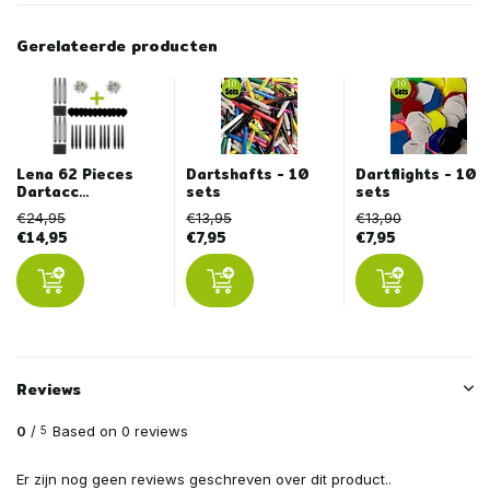
Gerelateerde producten
Lena 62 Pieces
Dartshafts - 10
Dartflights - 10
Dartacc...
sets
sets
€24,95
€13,95
€13,90
€14,95
€7,95
€7,95
Reviews
0
/
Based on 0 reviews
5
Er zijn nog geen reviews geschreven over dit product..