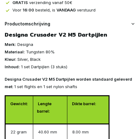
GRATIS
verzending vanaf 50€
Voor
16:00
besteld, is
VANDAAG
verstuurd
Productomschrijving
Designa Crusader V2 M5 Dartpijlen
Merk:
Designa
Materiaal:
Tungsten 80%
Kleur:
Silver, Black
Inhoud:
1 set Dartpijlen (3 stuks)
Designa Crusader V2 M5 Dartpijlen worden standaard geleverd
met:
1 set flights en 1 set nylon shafts
Gewicht:
Lengte
Dikte barrel:
barrel:
22 gram
40.60 mm
8.00 mm