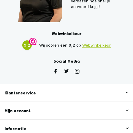
verbazen hoe snel je
antwoord krijgt!
Webwinkelkeur
9,2
Wij scoren een
9,2
op
Webwinkelkeur
Social Media
Klantenservice
Mijn account
Informatie