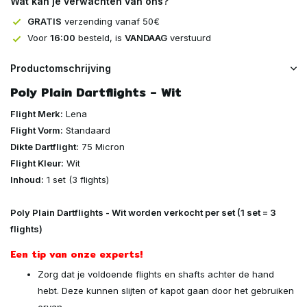
Wat kan je verwachten van ons?
GRATIS
verzending vanaf 50€
Voor
16:00
besteld, is
VANDAAG
verstuurd
Productomschrijving
Poly Plain Dartflights - Wit
Flight Merk:
Lena
Flight Vorm:
Standaard
Dikte Dartflight:
75 Micron
Flight Kleur:
Wit
Inhoud:
1 set (3 flights)
Poly Plain Dartflights - Wit worden verkocht per set (1 set = 3
flights)
Een tip van onze experts!
Zorg dat je voldoende flights en shafts achter de hand
hebt. Deze kunnen slijten of kapot gaan door het gebruiken
ervan.