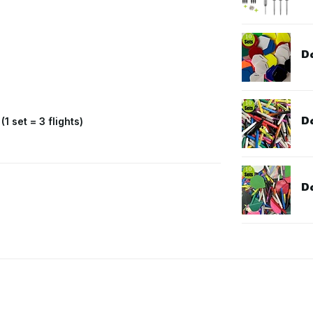
Da
D
1 set = 3 flights)
Da