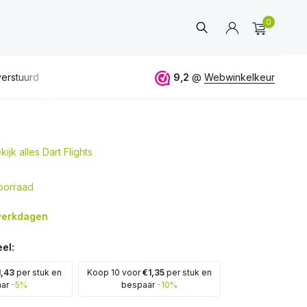
0
erstuurd
GRATIS
verzending vanaf 50€
9,2
@
Webwinkelkeur
ALTIJD
eerlijk 
kijk alles Dart Flights
Account
aanmaken
oorraad
 werkdagen
el:
1,43
per stuk en
Koop 10 voor
€1,35
per stuk en
aar
-5%
bespaar
-10%