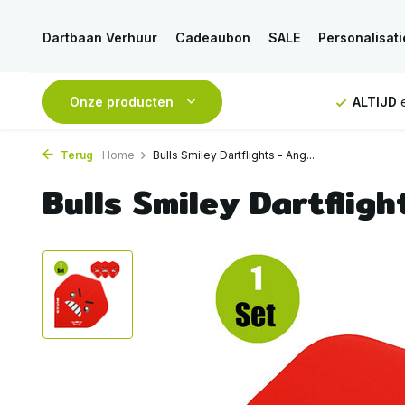
Dartbaan Verhuur
Cadeaubon
SALE
Personalisati
NDAAG
verstuurd
Onze producten
GRATIS
verzending vanaf 50€
ALTIJD
e
Terug
Home
Bulls Smiley Dartflights - Ang...
Bulls Smiley Dartfligh