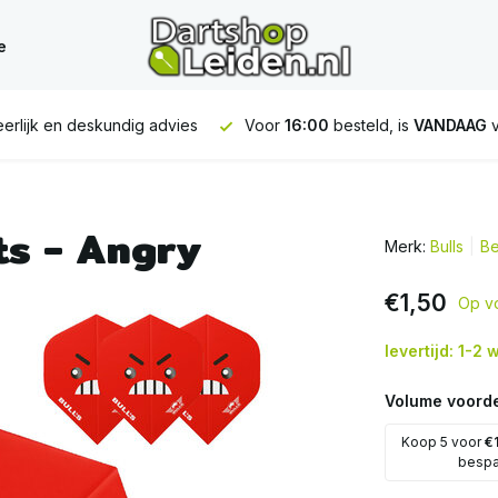
e
erlijk en deskundig advies
Voor
16:00
besteld, is
VANDAAG
v
ts - Angry
Merk:
Bulls
Be
€1,50
Op v
levertijd: 1-2
Volume voorde
Koop 5 voor
€
besp