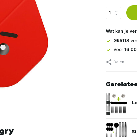
Wat kan je ve
GRATIS
ver
Voor
16:00
Delen
Gerelate
L
ngry
Si