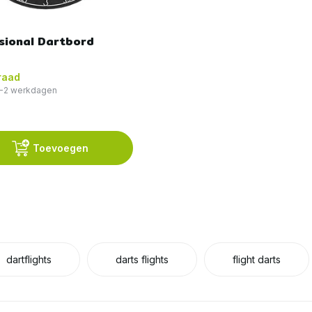
sional Dartbord
raad
 1-2 werkdagen
Toevoegen
dartflights
darts flights
flight darts