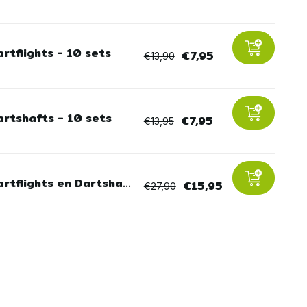
rtflights - 10 sets
€7,95
€13,90
artshafts - 10 sets
€7,95
€13,95
rtflights en Dartsha...
€15,95
€27,90