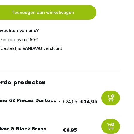
Toevoegen aan winkelwagen
rwachten van ons?
zending vanaf 50€
besteld, is
VANDAAG
verstuurd
erde producten
ena 62 Pieces Dartacc...
€14,95
€24,95
lver & Black Brass
€6,95