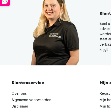
9,2
Klan
Bent u
advies
worden
staat a
verbaz
krijgt!
Klantenservice
Mijn 
Over ons
Regist
Algemene voorwaarden
Mijn be
Disclaimer
Mijn ti