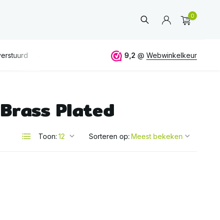
0
erstuurd
GRATIS
verzending vanaf 50€
9,2
@
Webwinkelkeur
ALTIJD
eerlijk 
Brass Plated
Account
aanmaken
Toon:
Sorteren op: