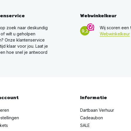
tenservice
Webwinkelkeur
 op zoek naar deskundig
Wij scoren een
9,2
 of wilt u geholpen
Webwinkelkeur
? Onze klantenservice
ltijd klaar voor jou. Laat je
en hoe snel je antwoord
account
Informatie
reren
Dartbaan Verhuur
stellingen
Cadeaubon
ckets
SALE