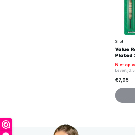
Shot
Value R
Plated 
Niet op 
Levertijd:
€7,95