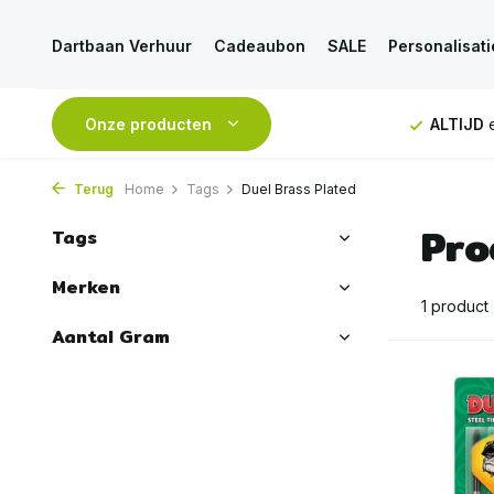
Dartbaan Verhuur
Cadeaubon
SALE
Personalisati
NDAAG
verstuurd
Onze producten
GRATIS
verzending vanaf 50€
ALTIJD
e
Terug
Home
Tags
Duel Brass Plated
Pro
Tags
Merken
1 product
Aantal Gram