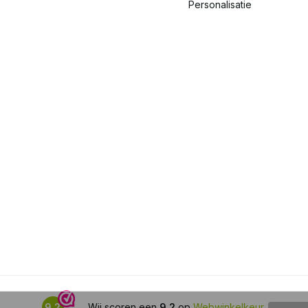
Personalisatie
9,2
Wij scoren een
9,2
op
Webwinkelkeur