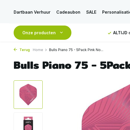
Dartbaan Verhuur
Cadeaubon
SALE
Personalisati
ing vanaf 50€
Onze producten
ALTIJD
eerlijk en deskundig advies
Voo
Terug
Home
Bulls Piano 75 - 5Pack Pink No...
Bulls Piano 75 - 5Pack