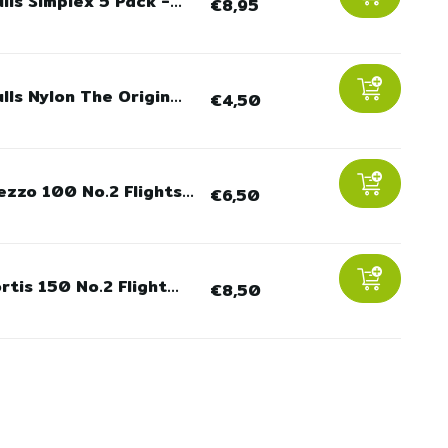
lls Simplex 5 Pack -...
€8,95
lls Nylon The Origin...
€4,50
zzo 100 No.2 Flights...
€6,50
rtis 150 No.2 Flight...
€8,50