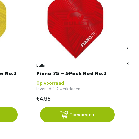
Bulls
Bul
w No.2
Piano 75 - 5Pack Red No.2
Pi
Op voorraad
Op
levertijd: 1-2 werkdagen
lev
€4,95
€4
Toevoegen