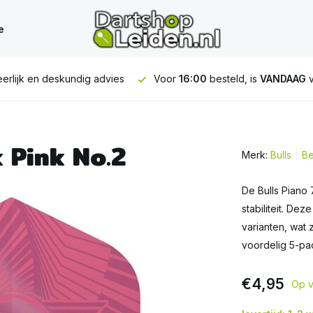
e
r
16:00
besteld, is
VANDAAG
verstuurd
GRATIS
verzending va
 Pink No.2
Merk:
Bulls
Be
De Bulls Piano 
stabiliteit. Dez
varianten, wat 
voordelig 5-pack
€4,95
Op v