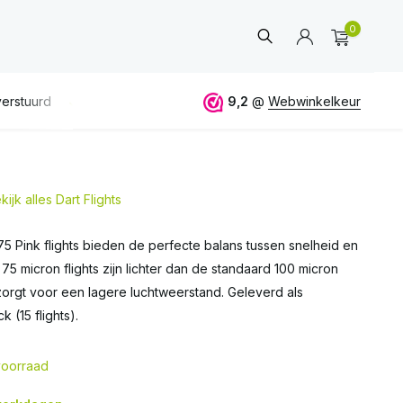
0
naf 50€
ALTIJD
eerlijk en deskundig advies
9,2
@
Webwinkelkeur
kijk alles Dart Flights
Account
aanmaken
75 Pink flights bieden de perfecte balans tussen snelheid en
e 75 micron flights zijn lichter dan de standaard 100 micron
zorgt voor een lagere luchtweerstand. Geleverd als
 (15 flights).
oorraad