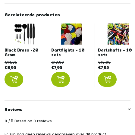
Gerelateerde producten
Black Brass -20
Dartflights - 10
Dartshafts - 10
Gram
sets
sets
€14,95
€13,90
€13,95
€8,95
€7,95
€7,95
Reviews
0
/
Based on 0 reviews
5
Er zijn nog geen reviews geschreven over dit product..