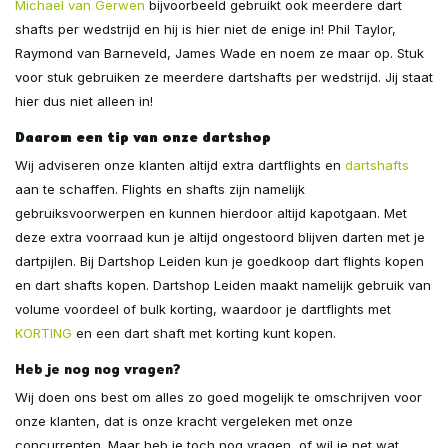
Michael van Gerwen
bijvoorbeeld gebruikt ook meerdere dart
shafts per wedstrijd en hij is hier niet de enige in! Phil Taylor,
Raymond van Barneveld, James Wade en noem ze maar op. Stuk
voor stuk gebruiken ze meerdere dartshafts per wedstrijd. Jij staat
hier dus niet alleen in!
Daarom een tip van onze dartshop
Wij adviseren onze klanten altijd extra dartflights en
dartshafts
aan te schaffen. Flights en shafts zijn namelijk
gebruiksvoorwerpen en kunnen hierdoor altijd kapotgaan. Met
deze extra voorraad kun je altijd ongestoord blijven darten met je
dartpijlen. Bij Dartshop Leiden kun je goedkoop dart flights kopen
en dart shafts kopen. Dartshop Leiden maakt namelijk gebruik van
volume voordeel of bulk korting, waardoor je dartflights met
KORTING
en een dart shaft met korting kunt kopen.
Heb je nog nog vragen?
Wij doen ons best om alles zo goed mogelijk te omschrijven voor
onze klanten, dat is onze kracht vergeleken met onze
concurrenten. Maar heb je toch nog vragen, of wil je net wat