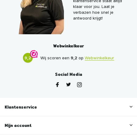
klantenservice staat altijd
klaar voor jou. Laat je
verbazen hoe snel je
antwoord krijgt!
Webwinkelkeur
9,2
Wij scoren een
9,2
op
Webwinkelkeur
Social Media
Klantenservice
Mijn account