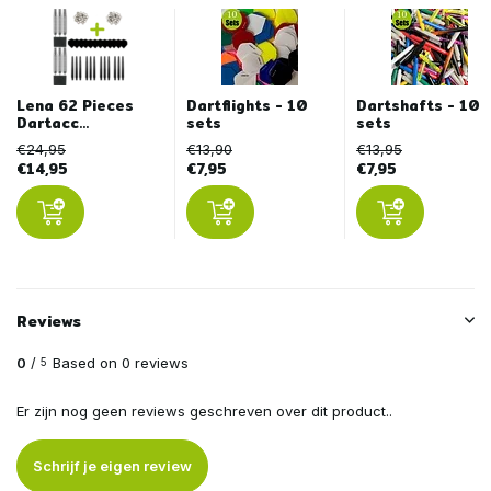
Lena 62 Pieces
Dartflights - 10
Dartshafts - 10
Dartacc...
sets
sets
€24,95
€13,90
€13,95
€14,95
€7,95
€7,95
Reviews
0
/
Based on 0 reviews
5
Er zijn nog geen reviews geschreven over dit product..
Schrijf je eigen review