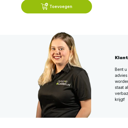
Toevoegen
Klan
Bent u
advies
worden
staat a
verbaz
krijgt!