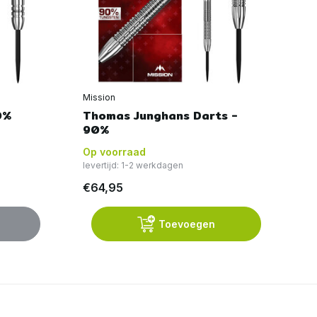
Mission
Mi
0%
Thomas Junghans Darts -
Ja
90%
Op voorraad
Op
levertijd: 1-2 werkdagen
€64,95
€7
Toevoegen