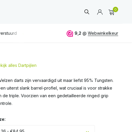
0
f 50€
ALTIJD
eerlijk en deskundig advies
9,2
@
Webwinkelkeur
kijk alles Dartpijlen
Account
aanmaken
elzen darts zijn vervaardigd uit maar liefst 95% Tungsten.
en uiterst slank barrel-profiel, wat cruciaal is voor strakke
 de triple. Voorzien van een gedetailleerde ringed grip
ntrole.
ze:
 26 - €84,95