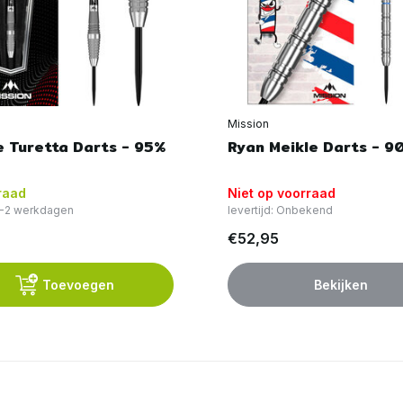
Mission
e Turetta Darts - 95%
Ryan Meikle Darts - 9
raad
Niet op voorraad
 1-2 werkdagen
levertijd: Onbekend
€52,95
Toevoegen
Bekijken