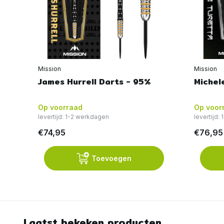
Mission
Mission
James Hurrell Darts - 95%
Michel
Op voorraad
Op voor
levertijd: 1-2 werkdagen
levertijd:
€74,95
€76,95
Toevoegen
Laatst bekeken producten