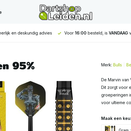
e
6:00
besteld, is
VANDAAG
verstuurd
GRATIS
verzending vana
zen 95%
Merk:
Bulls
Be
De Marvin van V
Dit zorgt voor e
groeperingen in
voor ultieme co
Maak een keu
Gram :