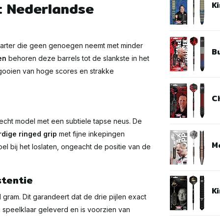
: Nederlandse
Ki
darter die geen genoegen neemt met minder
Bu
en
behoren deze barrels tot de slankste in het
t gooien van hoge scores en strakke
C
p
 recht model met een subtiele tapse neus. De
dige ringed grip
met fijne inkepingen
M
oel bij het loslaten, ongeacht de positie van de
tentie
Ki
 gram. Dit garandeert dat de drie pijlen exact
g speelklaar geleverd en is voorzien van