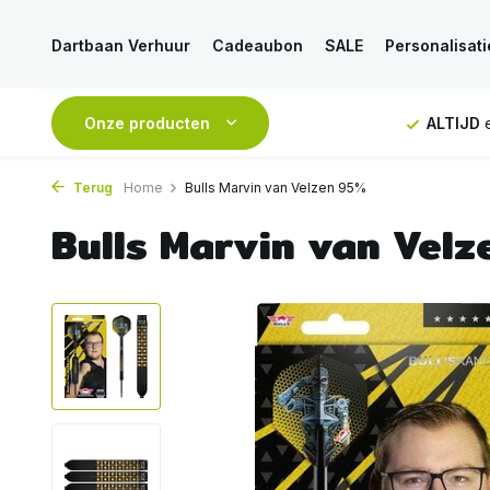
Dartbaan Verhuur
Cadeaubon
SALE
Personalisati
ng vanaf 50€
Onze producten
ALTIJD
eerlijk en deskundig advies
Voor
1
Terug
Home
Bulls Marvin van Velzen 95%
Bulls Marvin van Vel