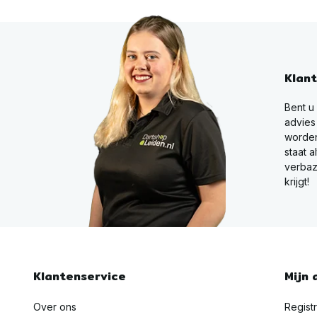
Klan
Bent u
advies
worden
staat a
verbaz
krijgt!
Klantenservice
Mijn 
Over ons
Regist