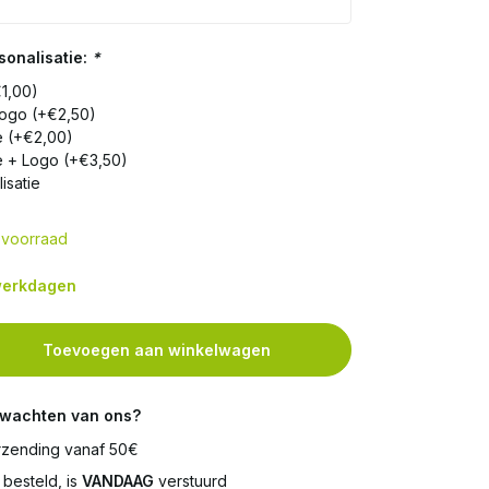
onalisatie:
*
€1,00)
Logo (+€2,50)
e (+€2,00)
e + Logo (+€3,50)
isatie
voorraad
 werkdagen
Toevoegen aan winkelwagen
rwachten van ons?
zending vanaf 50€
besteld, is
VANDAAG
verstuurd