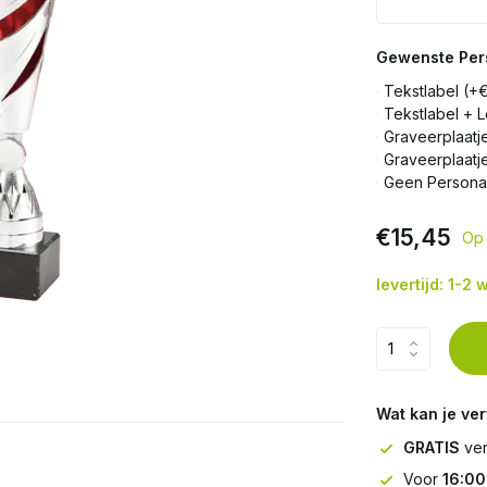
Gewenste Pers
Tekstlabel (+
Tekstlabel + 
Graveerplaatj
Graveerplaatj
Geen Personal
€15,45
Op 
levertijd: 1-2
Wat kan je ve
GRATIS
ver
Voor
16:00