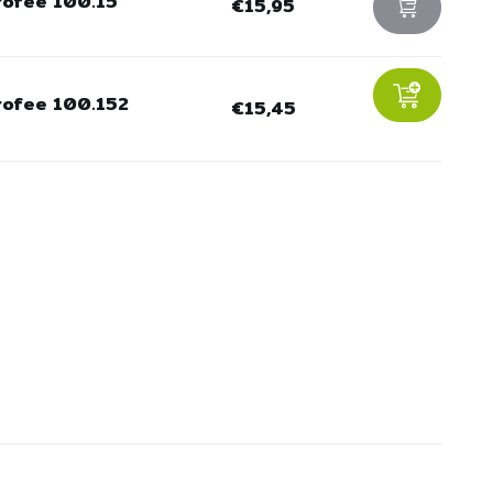
rofee 100.15
€15,95
rofee 100.152
€15,45