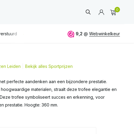
0
erstuurd
GRATIS
verzending vanaf 50€
9,2
@
Webwinkelkeur
ALTIJD
eerlijk 
jzen Leiden
Bekijk alles Sportprijzen
Account
aanmaken
 het perfecte aandenken aan een bijzondere prestatie.
 hoogwaardige materialen, straalt deze trofee elegantie en
. Deze trofee symboliseert succes en erkenning, voor
en prestatie. Hoogte: 360 mm.