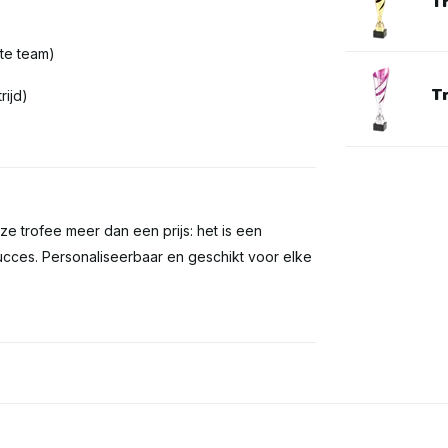
T
ste team)
T
rijd)
eze trofee meer dan een prijs: het is een
ucces. Personaliseerbaar en geschikt voor elke