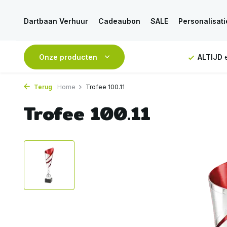
Dartbaan Verhuur
Cadeaubon
SALE
Personalisati
NDAAG
verstuurd
Onze producten
GRATIS
verzending vanaf 50€
ALTIJD
e
Terug
Home
Trofee 100.11
Trofee 100.11