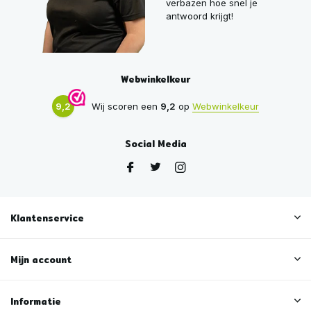
verbazen hoe snel je
antwoord krijgt!
Webwinkelkeur
9,2
Wij scoren een
9,2
op
Webwinkelkeur
Social Media
Klantenservice
Mijn account
Informatie