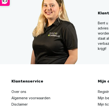
9,2
Klan
Bent u
advies
worden
staat a
verbaz
krijgt!
Klantenservice
Mijn 
Over ons
Regist
Algemene voorwaarden
Mijn be
Disclaimer
Mijn ti