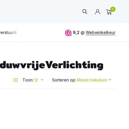
0
erstuurd
GRATIS
verzending vanaf 50€
9,2
@
Webwinkelkeur
ALTIJD
eerlijk 
duwvrijeVerlichting
Account
aanmaken
Toon:
Sorteren op: