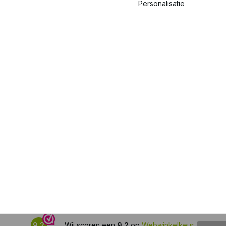
Personalisatie
9,2
Wij scoren een
9,2
op
Webwinkelkeur