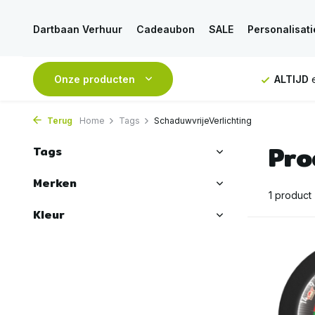
Dartbaan Verhuur
Cadeaubon
SALE
Personalisati
NDAAG
verstuurd
Onze producten
GRATIS
verzending vanaf 50€
ALTIJD
e
Terug
Home
Tags
SchaduwvrijeVerlichting
Pro
Tags
Merken
1 product
Kleur