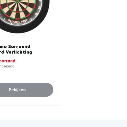
umo Surround
d Verlichting
voorraad
 Onbekend
Bekijken