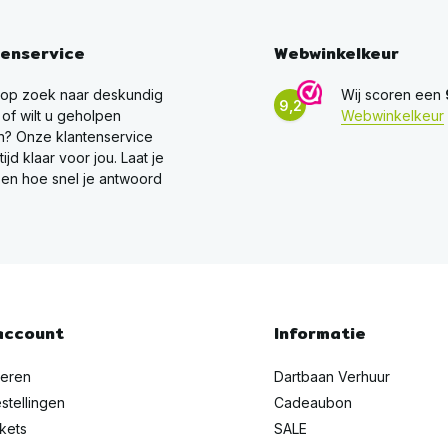
tenservice
Webwinkelkeur
 op zoek naar deskundig
Wij scoren een
9,2
 of wilt u geholpen
Webwinkelkeur
? Onze klantenservice
ltijd klaar voor jou. Laat je
en hoe snel je antwoord
account
Informatie
reren
Dartbaan Verhuur
stellingen
Cadeaubon
ckets
SALE