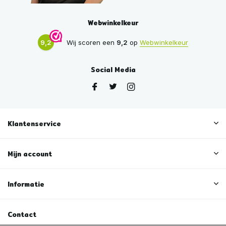
Webwinkelkeur
9,2
Wij scoren een
9,2
op
Webwinkelkeur
Social Media
Klantenservice
Mijn account
Informatie
Contact