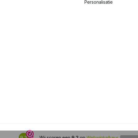
Personalisatie
9,2
Wij scoren een
9,2
op
Webwinkelkeur