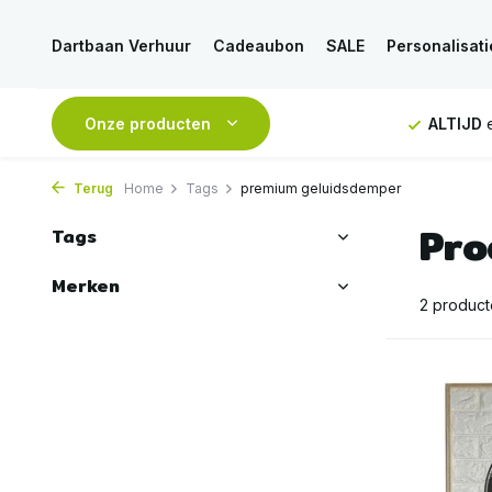
Dartbaan Verhuur
Cadeaubon
SALE
Personalisati
NDAAG
verstuurd
Onze producten
GRATIS
verzending vanaf 50€
ALTIJD
e
Terug
Home
Tags
premium geluidsdemper
Pro
Tags
Merken
2 produc