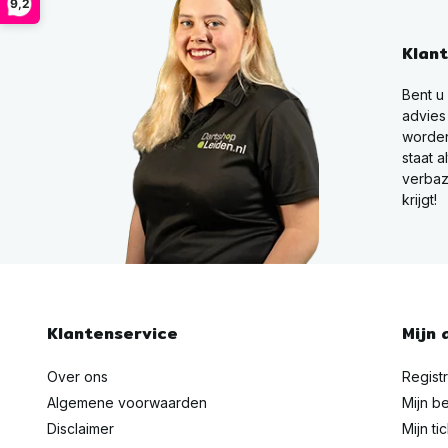
9,2
Klan
Bent u
advies
worden
staat a
verbaz
krijgt!
Klantenservice
Mijn 
Over ons
Regist
Algemene voorwaarden
Mijn be
Disclaimer
Mijn ti