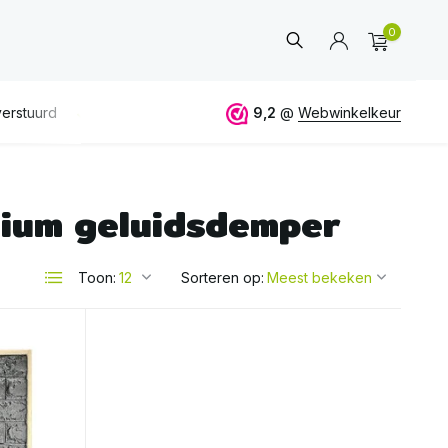
0
erstuurd
GRATIS
verzending vanaf 50€
9,2
@
Webwinkelkeur
ALTIJD
eerlijk 
ium geluidsdemper
Account
aanmaken
Toon:
Sorteren op: