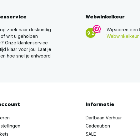
tenservice
Webwinkelkeur
 op zoek naar deskundig
Wij scoren een
9,2
 of wilt u geholpen
Webwinkelkeur
? Onze klantenservice
ltijd klaar voor jou. Laat je
en hoe snel je antwoord
account
Informatie
reren
Dartbaan Verhuur
stellingen
Cadeaubon
ckets
SALE