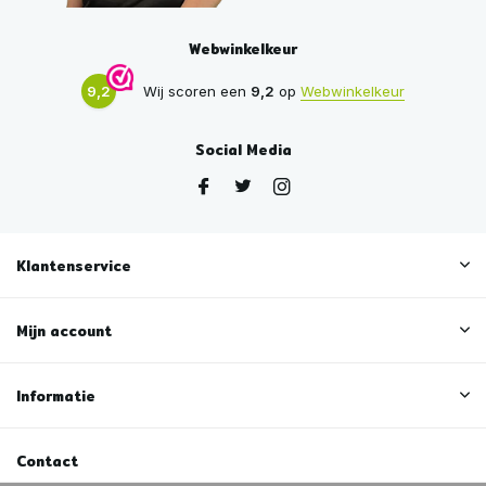
Webwinkelkeur
9,2
Wij scoren een
9,2
op
Webwinkelkeur
Social Media
Klantenservice
Mijn account
Informatie
Contact