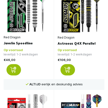
Red Dragon
Red Dragon
Javelin Speedline
Astraeus Q4X Parallel
Op voorraad
Op voorraad
levertijd: 1-2 werkdagen
levertijd: 1-2 werkdagen
€46,00
€106,00
Voor
16:00
besteld, is
VANDAAG
verstuurd