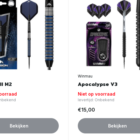
Winmau
ll M2
Apocalypse V3
voorraad
Niet op voorraad
 Onbekend
levertijd: Onbekend
€15,00
Bekijken
Bekijken