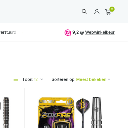
0
erstuurd
GRATIS
verzending vanaf 50€
9,2
@
Webwinkelkeur
ALTIJD
eerlijk 
Account
aanmaken
Toon:
Sorteren op: