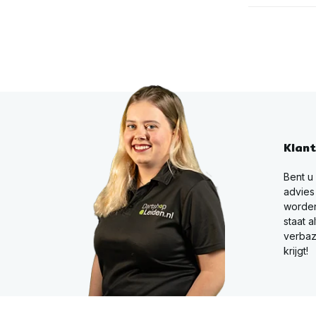
Klan
Bent u
advies
worden
staat a
verbaz
krijgt!