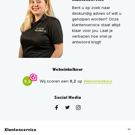
Bent u op zoek naar
deskundig advies of wilt u
geholpen worden? Onze
klantenservice staat altijd
klaar voor jou. Laat je
verbazen hoe snel je
antwoord krijgt!
Webwinkelkeur
9,2
Wij scoren een
9,2
op
Webwinkelkeur
Social Media
Klantenservice