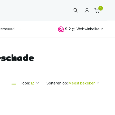
0
erstuurd
GRATIS
verzending vanaf 50€
9,2
@
Webwinkelkeur
ALTIJD
eerlijk 
-schade
Account
aanmaken
Toon:
Sorteren op: