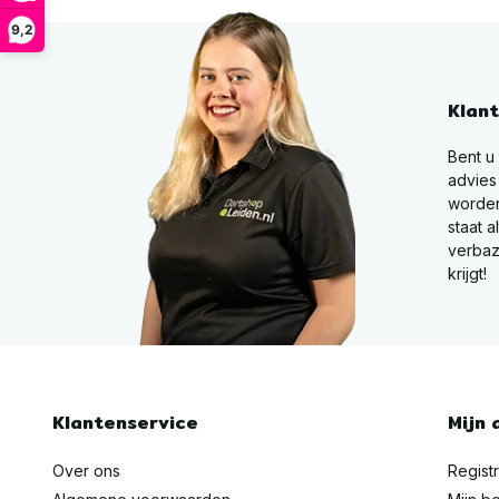
9,2
Klan
Bent u
advies
worden
staat a
verbaz
krijgt!
Klantenservice
Mijn 
Over ons
Regist