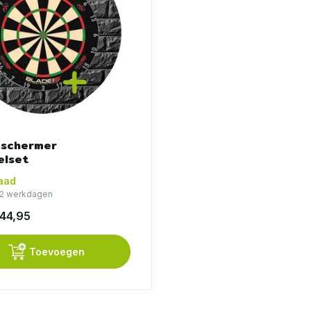
schermer
elset
aad
1-2 werkdagen
44,95
Toevoegen