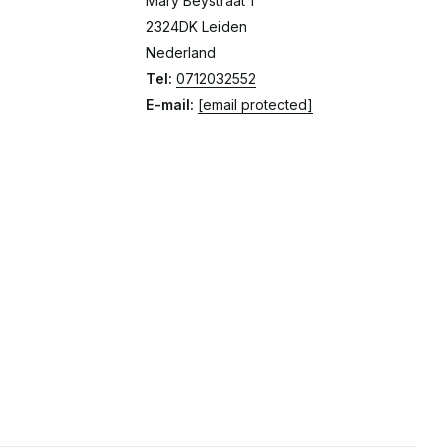
Mary Beystraat 1
2324DK Leiden
Nederland
Tel:
0712032552
E-mail:
[email protected]