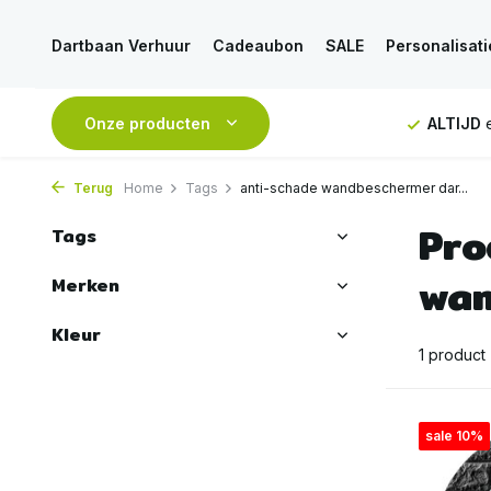
Dartbaan Verhuur
Cadeaubon
SALE
Personalisati
NDAAG
verstuurd
Onze producten
GRATIS
verzending vanaf 50€
ALTIJD
e
Terug
Home
Tags
anti-schade wandbeschermer dar...
Pro
Tags
wan
Merken
Kleur
1 product
sale 10%