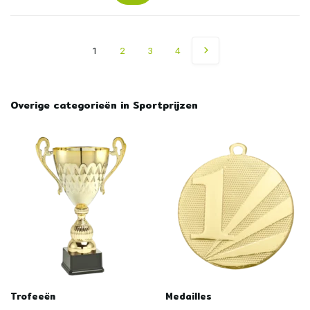
1
2
3
4
Overige categorieën in Sportprijzen
Trofeeën
Medailles