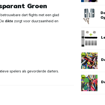
nsparant Groen
D
 betrouwbare dart flights met een glad
Op
. De
dikte
zorgt voor duurzaamheid en
L
D
atieve spelers als gevorderde darters.
Da