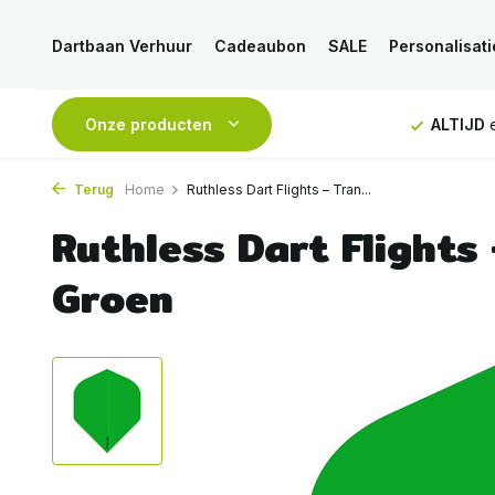
Dartbaan Verhuur
Cadeaubon
SALE
Personalisati
NDAAG
verstuurd
Onze producten
GRATIS
verzending vanaf 50€
ALTIJD
e
Terug
Home
Ruthless Dart Flights – Tran...
Ruthless Dart Flights
Groen