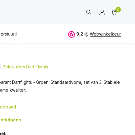
0
erstuurd
GRATIS
verzending vanaf 50€
9,2
@
Webwinkelkeur
ALTIJD
eerlijk 
Bekijk alles Dart Flights
Account
aanmaken
arant Dartflights - Groen. Standaardvorm, set van 3. Stabiele
me kwaliteit. .
oorraad
 werkdagen
el: