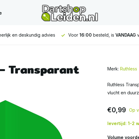
e
erlijk en deskundig advies
Voor
16:00
besteld, is
VANDAAG
v
 – Transparant
Merk:
Ruthless
Ruthless Transp
vlucht en duurza
€0,99
Op v
levertijd: 1-2
Volume voorde