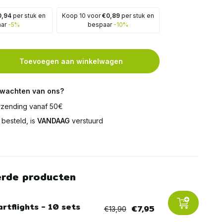
0,94
per stuk en
Koop 10 voor
€0,89
per stuk en
aar
-5%
bespaar
-10%
Toevoegen aan winkelwagen
rwachten van ons?
zending vanaf 50€
besteld, is
VANDAAG
verstuurd
erde producten
rtflights - 10 sets
€7,95
€13,90