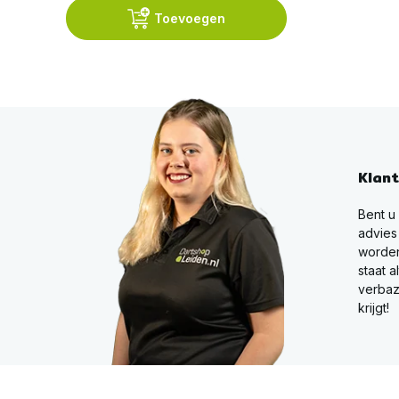
Toevoegen
Klan
Bent u
advies
worden
staat a
verbaz
krijgt!