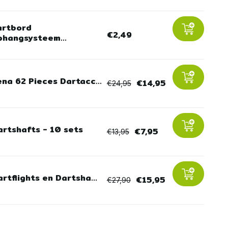
artbord
€2,49
hangsysteem...
ena 62 Pieces Dartacc...
€14,95
€24,95
artshafts - 10 sets
€7,95
€13,95
rtflights en Dartsha...
€15,95
€27,90