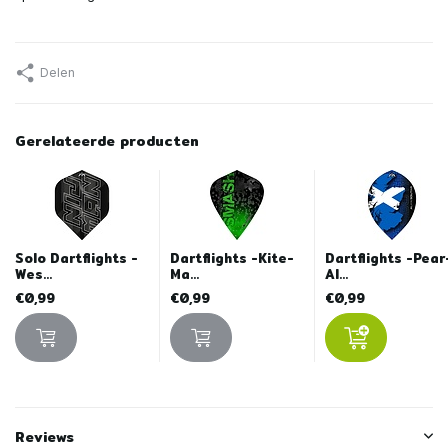
Delen
Gerelateerde producten
Solo Dartflights -
Dartflights -Kite-
Dartflights -Pear
Wes...
Ma...
Al...
€0,99
€0,99
€0,99
Reviews