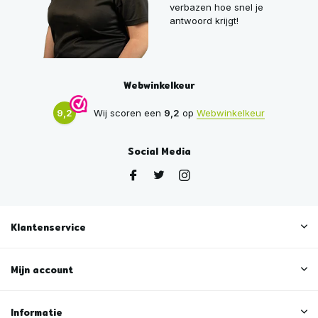
verbazen hoe snel je
antwoord krijgt!
Webwinkelkeur
9,2
Wij scoren een
9,2
op
Webwinkelkeur
Social Media
Klantenservice
Mijn account
Informatie