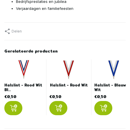
Bedrijfsprestaties en jubilea
Verjaardagen en familiefeesten
Delen
Gerelateerde producten
Halslint - Rood Wit
Halslint - Rood Wit
Halslint - Blauw
Bl...
Wit
€0,50
€0,50
€0,50