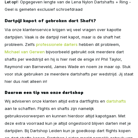
Let op!:
Opgegeven lengte van de Lena Nylon Dartshafts + Ring -
Geel is gemeten exclusief schroefdraad
Dartpijl kapot of gebroken dart Shaft?
Via onze klantenservice krijgen wij veel vragen over kapotte
dartpijlen. Vaak is de dartpijl niet kapot, maar is de shaft het
probleem. Zelfs
professionele darters
hebben dit probleem,
Michael van Gerwen
bijvoorbeeld gebruikt ook meerdere dart
shafts per wedstrijd en hij is hier niet de enige in! Phil Taylor,
Raymond van Barneveld, James Wade en noem ze maar op. Stuk
voor stuk gebruiken ze meerdere dartshafts per wedstrijd. Jij staat
hier dus niet alleen in!
Daarom een tip van onze dartshop
Wij adviseren onze klanten altijd extra dartflights en
dartshafts
aan te schaffen. Flights en shafts zijn namelijk
gebruiksvoorwerpen en kunnen hierdoor altijd kapotgaan. Met
deze extra voorraad kun je altijd ongestoord blijven darten met je
dartpijlen. Bij Dartshop Leiden kun je goedkoop dart flights kopen
en dart shafts kopen. Dartshop Leiden maakt namelijk gebruik van