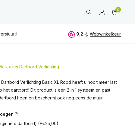
0
 50€
ALTIJD
eerlijk en deskundig advies
9,2
@
Webwinkelkeur
kijk alles Dartbord Verlichting
Account
aanmaken
artbord Verlichting Basic XL Rood heeft u nooit meer last
het dartbord! Dit product is een 2 in 1 systeem en past
 dartbord heen en beschermt ook nog eens de muur.
oegen ?:
beginners dartbord) (+€25,00)