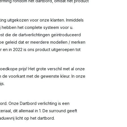
erming rondom het dartbord, omdat het product
ting uitgekozen voor onze klanten. Inmiddels
wij hebben het complete systeem voor u.
st die de dartverlichtingen geïntroduceerd
r toe geleid dat er meerdere modellen / merken
r en in 2022 is ons product uitgeroepen tot
edkope prijs! Het grote verschil met al onze
an de voorkant met de gewenste kleur. In onze
js.
bord. Onze Dartbord verlichting is een
iaal, dit allemaal in 1. De surround geeft
uwvrij licht op het dartbord.