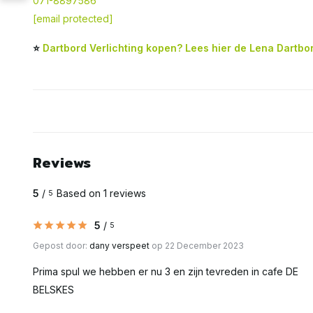
071-8897586
[email protected]
⭐
Dartbord Verlichting kopen? Lees hier de Lena Dartbo
Reviews
5
/
Based on 1 reviews
5
5
/
5
Gepost door:
dany verspeet
op 22 December 2023
Prima spul we hebben er nu 3 en zijn tevreden in cafe DE
BELSKES