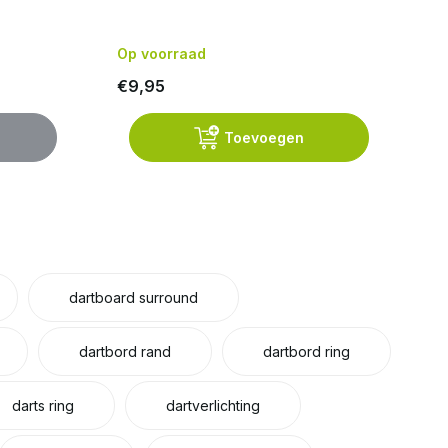
S
Op voorraad
Op
€9,95
€
Toevoegen
dartboard surround
dartbord rand
dartbord ring
darts ring
dartverlichting