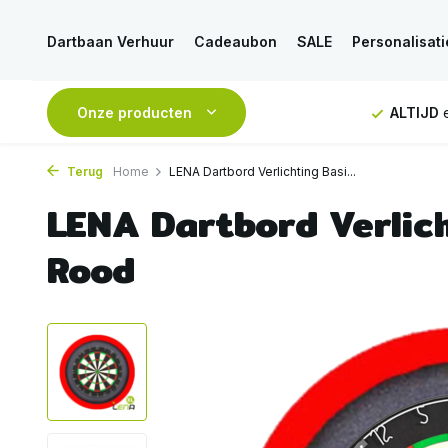
Dartbaan Verhuur
Cadeaubon
SALE
Personalisati
g vanaf 50€
Onze producten
ALTIJD
eerlijk en deskundig advies
Voor
16
Terug
Home
LENA Dartbord Verlichting Basi...
LENA Dartbord Verlic
Rood