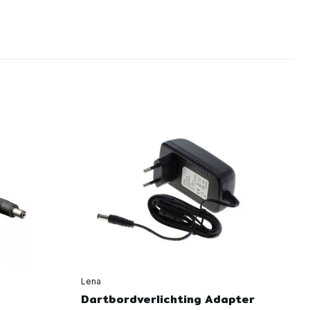
Lena
Le
Dartbordverlichting Adapter
Da