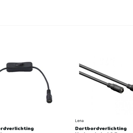
Lena
rdverlichting
Dartbordverlichting