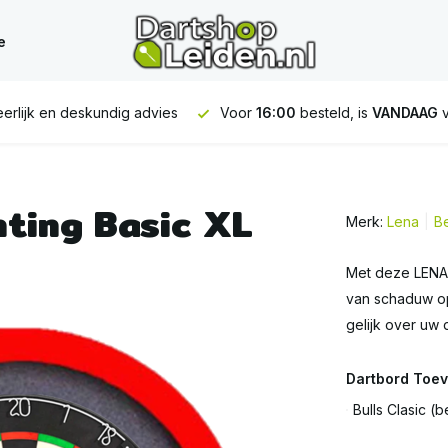
e
:00
besteld, is
VANDAAG
verstuurd
GRATIS
verzending vanaf
hting Basic XL
Merk:
Lena
Be
Met deze LENA D
van schaduw op 
gelijk over uw
Dartbord Toev
Bulls Clasic (