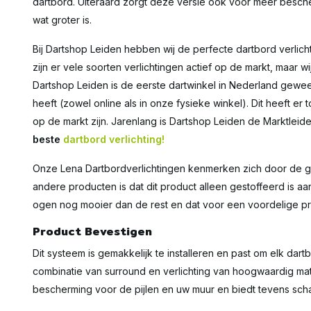
dartbord. Uiteraard zorgt deze versie ook voor meer besch
wat groter is.
Bij Dartshop Leiden hebben wij de perfecte dartbord verlich
zijn er vele soorten verlichtingen actief op de markt, maar 
Dartshop Leiden is de eerste dartwinkel in Nederland gewee
heeft (zowel online als in onze fysieke winkel). Dit heeft e
op de markt zijn. Jarenlang is Dartshop Leiden de Marktleide
beste
dartbord verlichting!
Onze Lena Dartbordverlichtingen kenmerken zich door de go
andere producten is dat dit product alleen gestoffeerd is a
ogen nog mooier dan de rest en dat voor een voordelige pri
Product Bevestigen
Dit systeem is gemakkelijk te installeren en past om elk dart
combinatie van surround en verlichting van hoogwaardig mater
bescherming voor de pijlen en uw muur en biedt tevens schad