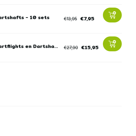
artshafts - 10 sets
€7,95
€13,95
rtflights en Dartsha...
€15,95
€27,90