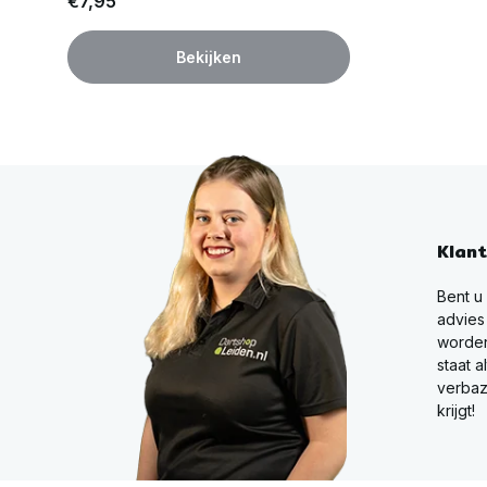
€7,95
Bekijken
Klan
Bent u
advies
worden
staat a
verbaz
krijgt!