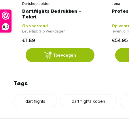
Dartshop Leiden
Lena
Dartflights Bedrukken -
Profes
Tekst
Op voorraad
Op voor
9,2
Levertijd: 3-5 Werkdagen
levertijd:
€1,89
€54,95
Toevoegen
Tags
dart flights
dart flights kopen