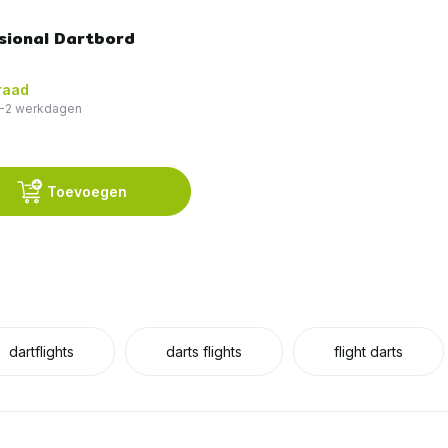
sional Dartbord
raad
 1-2 werkdagen
Toevoegen
dartflights
darts flights
flight darts