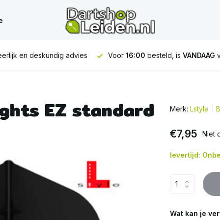
e
6:00
besteld, is
VANDAAG
verstuurd
GRATIS
verzending vanaf
ights EZ standard
Merk:
Lstyle
B
€7,95
Niet 
levertijd: On
Wat kan je ve