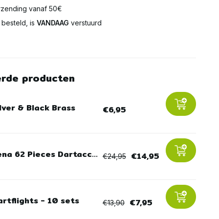
zending vanaf 50€
besteld, is
VANDAAG
verstuurd
erde producten
lver & Black Brass
€6,95
ena 62 Pieces Dartacc...
€14,95
€24,95
rtflights - 10 sets
€7,95
€13,90