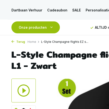
Dartbaan Verhuur
Cadeaubon
SALE
Personalisati
g vanaf 50€
Onze producten
ALTIJD
eerlijk en deskundig advies
Voor
1
Terug
Home
L-Style Champagne flights EZ s...
L-Style Champagne fl
L1 - Zwart