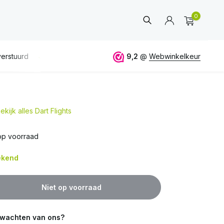
0
 50€
ALTIJD
eerlijk en deskundig advies
9,2
@
Webwinkelkeur
ekijk alles Dart Flights
Account
aanmaken
op voorraad
bekend
Niet op voorraad
rwachten van ons?