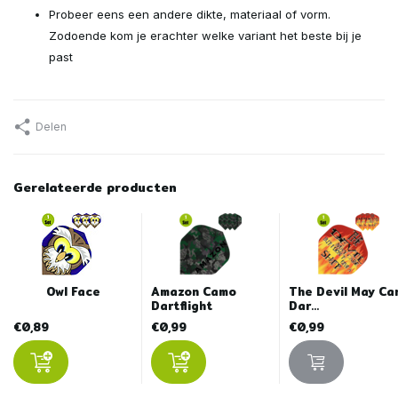
Probeer eens een andere dikte, materiaal of vorm.
Zodoende kom je erachter welke variant het beste bij je
past
Delen
Gerelateerde producten
Owl Face
Amazon Camo
The Devil May Ca
Dartflight
Dar...
€0,89
€0,99
€0,99