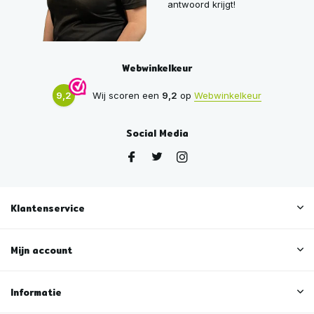
antwoord krijgt!
Webwinkelkeur
9,2
Wij scoren een
9,2
op
Webwinkelkeur
Social Media
Klantenservice
Mijn account
Informatie