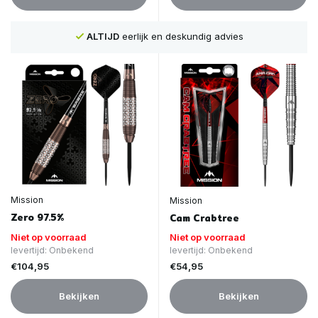
Voor
16:00
besteld, is
VANDAAG
verstuurd
Mission
Mission
Zero 97.5%
Cam Crabtree
Niet op voorraad
Niet op voorraad
levertijd: Onbekend
levertijd: Onbekend
€104,95
€54,95
Bekijken
Bekijken