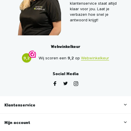
klantenservice staat altijd
klaar voor jou. Laat je
verbazen hoe snel je
antwoord krijgt!
Webwinkelkeur
9,2
Wij scoren een
9,2
op
Webwinkelkeur
Social Media
Klantenservice
Mijn account