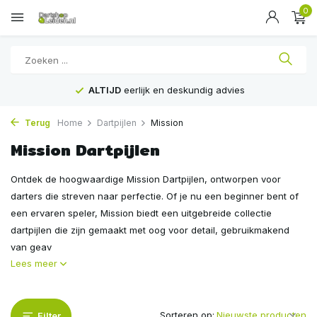
0
Voor
16:00
besteld, is
VANDAAG
verstuurd
Terug
Home
Dartpijlen
Mission
Mission Dartpijlen
Ontdek de hoogwaardige Mission Dartpijlen, ontworpen voor
darters die streven naar perfectie. Of je nu een beginner bent of
een ervaren speler, Mission biedt een uitgebreide collectie
dartpijlen die zijn gemaakt met oog voor detail, gebruikmakend
van geav
Lees meer
Sorteren op:
Filter