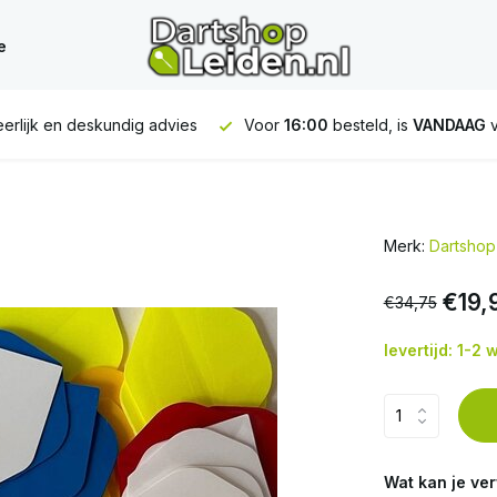
e
erlijk en deskundig advies
Voor
16:00
besteld, is
VANDAAG
v
Merk:
Dartshop
€19,
€34,75
levertijd: 1-2
Wat kan je ve