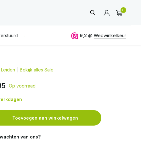
0
erstuurd
GRATIS
verzending vanaf 50€
9,2
@
Webwinkelkeur
ALTIJD
eerlijk 
 Leiden
Bekijk alles Sale
Account
aanmaken
95
Op voorraad
 werkdagen
Toevoegen aan winkelwagen
rwachten van ons?