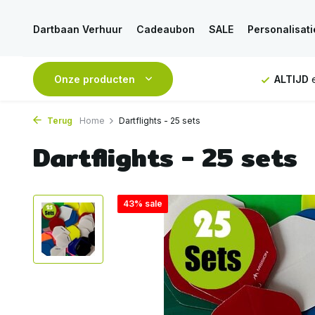
Dartbaan Verhuur
Cadeaubon
SALE
Personalisati
NDAAG
verstuurd
Onze producten
GRATIS
verzending vanaf 50€
ALTIJD
e
Terug
Home
Dartflights - 25 sets
Dartflights - 25 sets
43% sale