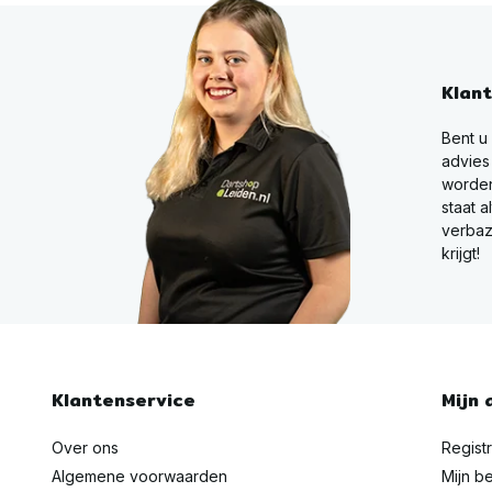
Klan
Bent u
advies
worden
staat a
verbaz
krijgt!
Klantenservice
Mijn 
Over ons
Regist
Algemene voorwaarden
Mijn be