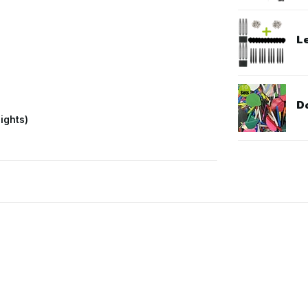
L
Da
lights)