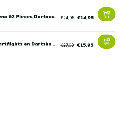
ena 62 Pieces Dartacc...
€14,95
€24,95
rtflights en Dartsha...
€15,95
€27,90