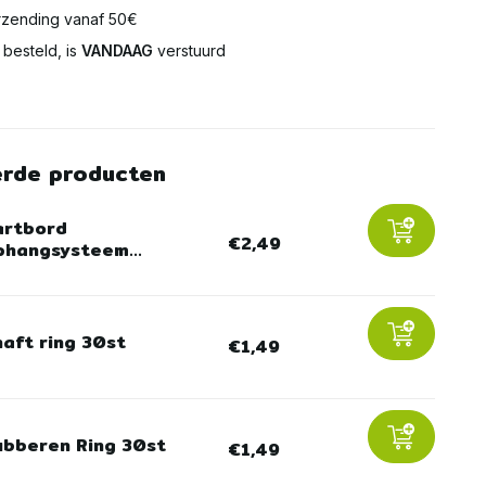
zending vanaf 50€
besteld, is
VANDAAG
verstuurd
erde producten
artbord
€2,49
hangsysteem...
haft ring 30st
€1,49
ubberen Ring 30st
€1,49