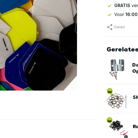
GRATIS
ver
Voor
16:00
Delen
Gerelate
D
Op
S
R