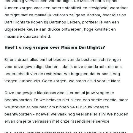
eenvoudig verwisselen van de flight. De Mission darts flights
kunnen zorgen voor een betere stabiliteit en stevigheid, waardoor
de flight niet zo makkelijk verloren zal gaan. Kortom, door Mission
Dart Flights te kopen bij Dartshop Leiden, profiteer je van een
uitgebreide keuze aan drukke ontwerpen, hoge kwaliteit en
maximale duurzaamheid.
Heeft u nog vragen over Mission Dartflights?
Bij ons draait alles om het bieden van de beste omschrijvingen
voor onze geweldige klanten - dat is onze superkracht die ons
onderscheidt van de rest! Maar we begrijpen dat er soms nog
vragen kunnen zijn. Geen zorgen, we staan altijd voor je klaar.
Onze toegewijde klantenservice is er om al jouw vragen te
beantwoorden. En we beloven niet alleen een snelle reactie, maar
we streven er ook naar om binnen 24 uur jouw vraag te
beantwoorden - hoewel we vaak nog veel sneller zijn! We houden
ervan om je te verrassen met onze razendsnelle service
Dus, aarzel niet om contact met ons op te nemen. We zijn slechts