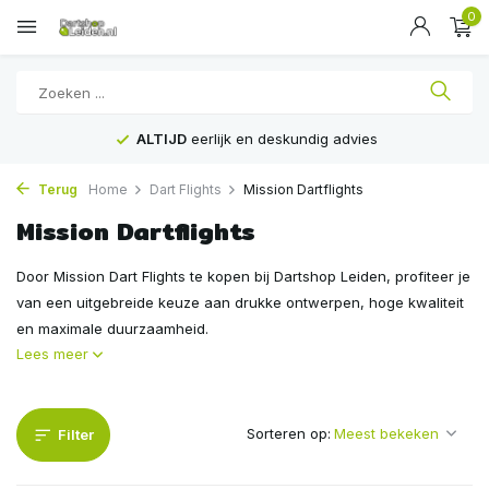
0
Voor
16:00
besteld, is
VANDAAG
verstuurd
Terug
Home
Dart Flights
Mission Dartflights
Mission Dartflights
Door Mission Dart Flights te kopen bij Dartshop Leiden, profiteer je
van een uitgebreide keuze aan drukke ontwerpen, hoge kwaliteit
en maximale duurzaamheid.
Lees meer
Sorteren op:
Filter