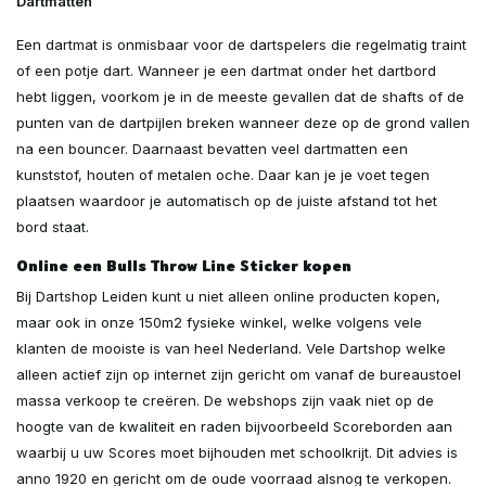
Dartmatten
Een dartmat is onmisbaar voor de dartspelers die regelmatig traint
of een potje dart. Wanneer je een dartmat onder het dartbord
hebt liggen, voorkom je in de meeste gevallen dat de shafts of de
punten van de dartpijlen breken wanneer deze op de grond vallen
na een bouncer. Daarnaast bevatten veel dartmatten een
kunststof, houten of metalen oche. Daar kan je je voet tegen
plaatsen waardoor je automatisch op de juiste afstand tot het
bord staat.
Online een Bulls Throw Line Sticker kopen
Bij Dartshop Leiden kunt u niet alleen online producten kopen,
maar ook in onze 150m2 fysieke winkel, welke volgens vele
klanten de mooiste is van heel Nederland. Vele Dartshop welke
alleen actief zijn op internet zijn gericht om vanaf de bureaustoel
massa verkoop te creëren. De webshops zijn vaak niet op de
hoogte van de kwaliteit en raden bijvoorbeeld Scoreborden aan
waarbij u uw Scores moet bijhouden met schoolkrijt. Dit advies is
anno 1920 en gericht om de oude voorraad alsnog te verkopen.